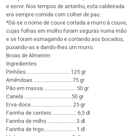
e servir. Nos tempos de antanho, esta caldeirada
era sempre comida com colher de pau.
*Dá-se o nome de couve cortada a murro à couve,
cujas folhas em molho foram seguras numa mão
e se foram esmagando e cortando aos bocados,
puxando-as e dando-lhes um murro.
Broas de Almeirim
Ingredientes
Pinhões…………………..
…………..125 gr
Amêndoas …………………………
..75 gr
Pão em massa …………………….. 50 gr
Canela …………………………
………50 gr
Erva-doce…………………
…………. 25 gr
Farinha de centeio ……………….. 6,5 dl
Farinha de milho ……………………3 dl
Farinha de trigo…………………….
..1 dl