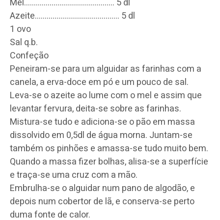
Mel………………………
………………. 5 dl
Azeite……………………
………………. 5 dl
1 ovo
Sal q.b.
Confeção
Peneiram-se para um alguidar as farinhas com a
canela, a erva-doce em pó e um pouco de sal.
Leva-se o azeite ao lume com o mel e assim que
levantar fervura, deita-se sobre as farinhas.
Mistura-se tudo e adiciona-se o pão em massa
dissolvido em 0,5dl de água morna. Juntam-se
também os pinhões e amassa-se tudo muito bem.
Quando a massa fizer bolhas, alisa-se a superfície
e traça-se uma cruz com a mão.
Embrulha-se o alguidar num pano de algodão, e
depois num cobertor de lã, e conserva-se perto
duma fonte de calor.