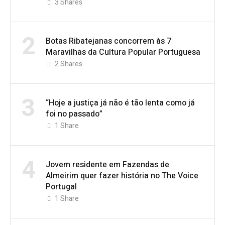
3
Shares
2
Botas Ribatejanas concorrem às 7
Maravilhas da Cultura Popular Portuguesa
2
Shares
3
“Hoje a justiça já não é tão lenta como já
foi no passado”
1
Share
4
Jovem residente em Fazendas de
Almeirim quer fazer história no The Voice
Portugal
1
Share