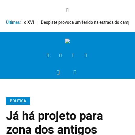
ito, Bento XVI
Últimas:
Despiste provoca um ferido na estrada do campo
P
POLÍTICA
Já há projeto para
zona dos antigos