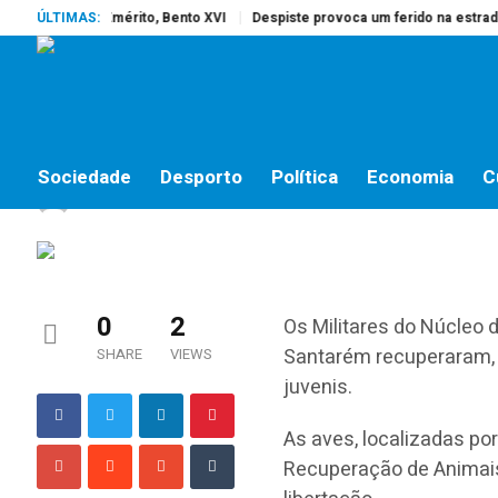
eu o Papa Emérito, Bento XVI
ÚLTIMAS:
Despiste provoca um ferido na estrada do
SOCIEDADE
GNR resgata cegonhas 
Sociedade
Desporto
Política
Economia
C
jornalistas online
by
6 DE JULHO, 2016
0
2
Os Militares do Núcleo 
Santarém recuperaram, n
SHARE
VIEWS
juvenis.
As aves, localizadas po
Recuperação de Animais