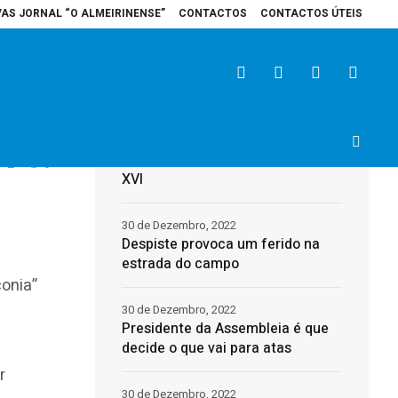
VAS JORNAL “O ALMEIRINENSE”
CONTACTOS
CONTACTOS ÚTEIS
ital de Santarém recebe veículo elétrico para reforçar cuidados na área da
Últimas
31 de Dezembro, 2022
Morreu o Papa Emérito, Bento
2
0
XVI
30 de Dezembro, 2022
Despiste provoca um ferido na
estrada do campo
conia”
30 de Dezembro, 2022
Presidente da Assembleia é que
decide o que vai para atas
r
30 de Dezembro, 2022