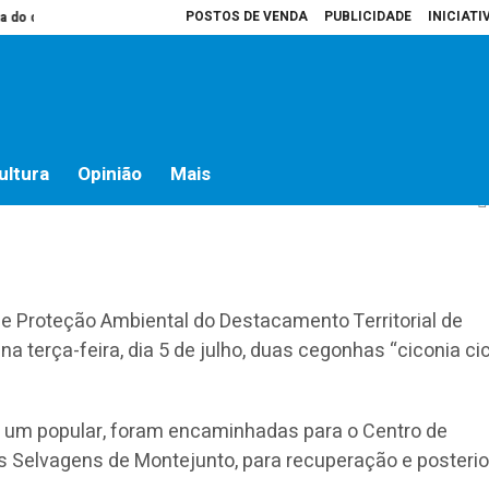
POSTOS DE VENDA
PUBLICIDADE
INICIATI
 campo
Presidente da Assembleia é que decide o que vai para atas
Hosp
juvenis em Almeirim
ultura
Opinião
Mais
de Proteção Ambiental do Destacamento Territorial de
a terça-feira, dia 5 de julho, duas cegonhas “ciconia ci
r um popular, foram encaminhadas para o Centro de
 Selvagens de Montejunto, para recuperação e posterio