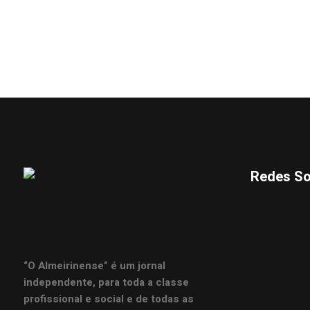
Redes So
“O Almeirinense” é um jornal
independente, para toda a classe
profissional e social e de todas as