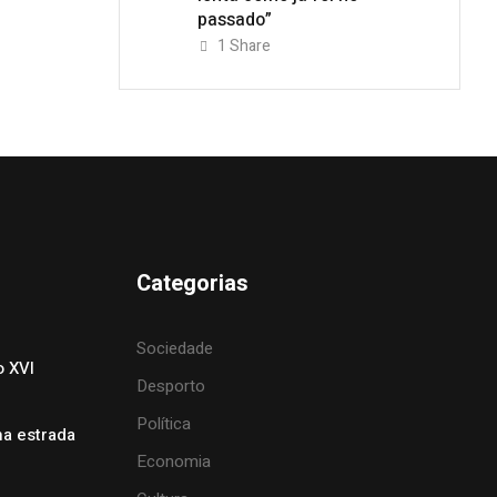
passado”
1
Share
Categorias
Sociedade
o XVI
Desporto
Política
na estrada
Economia