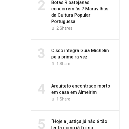
2
Botas Ribatejanas
concorrem às 7 Maravilhas
da Cultura Popular
Portuguesa
2
Shares
3
Cisco integra Guia Michelin
pela primeira vez
1
Share
4
Arquiteto encontrado morto
em casa em Almeirim
1
Share
5
“Hoje a justiça já não é tão
lenta como já foi no