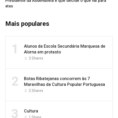
Presidente da Assembleia é que decide o que vai para
atas
Mais populares
1
Alunos da Escola Secundária Marquesa de
Alorna em protesto
3
Shares
2
Botas Ribatejanas concorrem às 7
Maravilhas da Cultura Popular Portuguesa
2
Shares
3
Cultura
1
Share