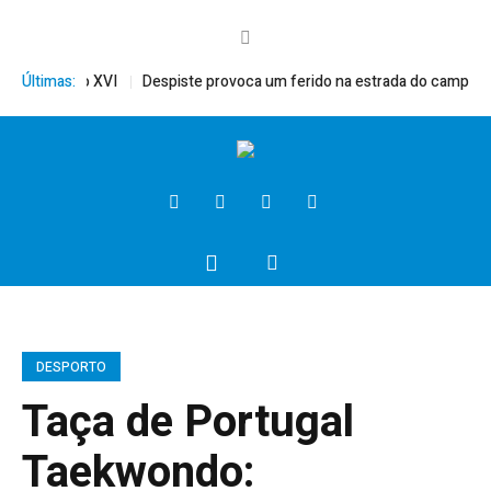
ito, Bento XVI
Últimas:
Despiste provoca um ferido na estrada do campo
P
DESPORTO
Taça de Portugal
Taekwondo: