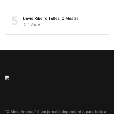
5
David Ribeiro Telles: O Mestre
1
Share
“O Almeirinense” é um jornal independente, para toda a