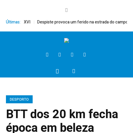
to, Bento XVI
Últimas:
Despiste provoca um ferido na estrada do campo
Pre
DESPORTO
BTT dos 20 km fecha
época em beleza