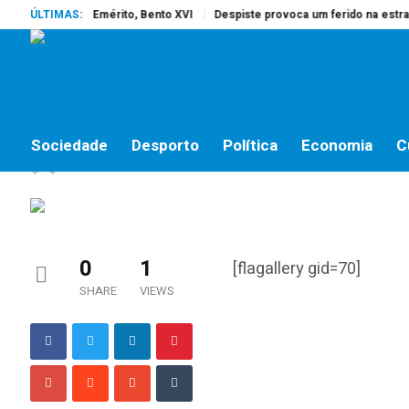
reu o Papa Emérito, Bento XVI
ÚLTIMAS:
Despiste provoca um ferido na estrada d
GALERIAS
7º aniversário do Coma
Sociedade
Desporto
Política
Economia
C
jornalistas online
by
15 DE OUTUBRO, 2015
0
1
[flagallery gid=70]
SHARE
VIEWS