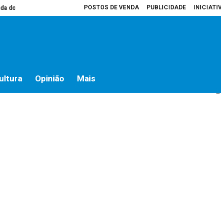
POSTOS DE VENDA
PUBLICIDADE
INICIATI
o campo
Presidente da Assembleia é que decide o que vai para atas
Hos
ndo Territorial de Santa
ultura
Opinião
Mais