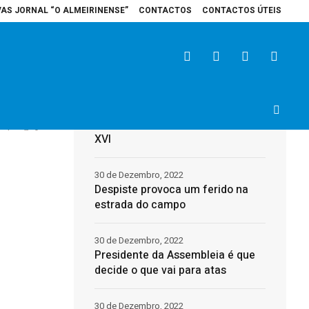
VAS JORNAL “O ALMEIRINENSE”
CONTACTOS
CONTACTOS ÚTEIS
pital de Santarém recebe veículo elétrico para reforçar cuidados na área d
Últimas
rém
31 de Dezembro, 2022
Morreu o Papa Emérito, Bento
1
0
XVI
30 de Dezembro, 2022
Despiste provoca um ferido na
estrada do campo
30 de Dezembro, 2022
Presidente da Assembleia é que
decide o que vai para atas
30 de Dezembro, 2022