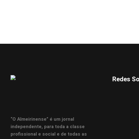
Redes So
“O Almeirinense” é um jornal
independente, para toda a classe
profissional e social e de todas as