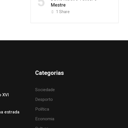
5
Mestre
1
Share
Categorias
Sociedade
o XVI
Desporto
Política
na estrada
Economia