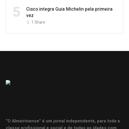
5
Cisco integra Guia Michelin pela primeira
vez
1
Share
“O Almeirinense” é um jornal independente, para toda a
classe profissional e social e de todas as idades com