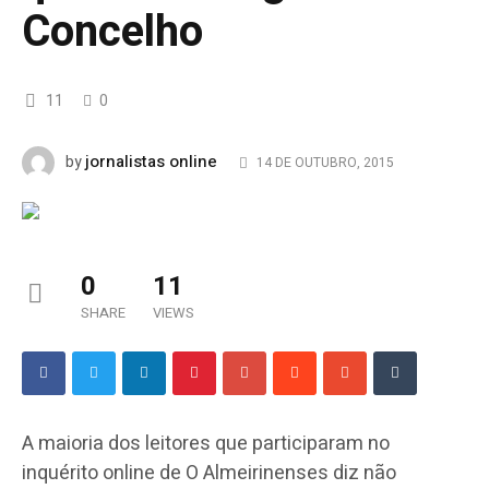
Concelho
11
0
jornalistas online
by
14 DE OUTUBRO, 2015
0
11
SHARE
VIEWS
A maioria dos leitores que participaram no
inquérito online de O Almeirinenses diz não