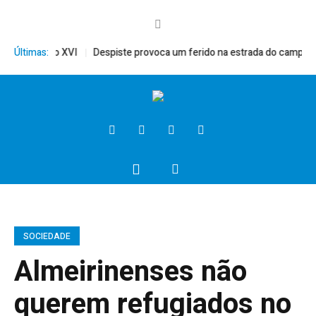
to, Bento XVI
Últimas:
Despiste provoca um ferido na estrada do campo
Pr
SOCIEDADE
Almeirinenses não
querem refugiados no