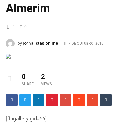
Almerim
2
0
jornalistas online
by
4 DE OUTUBRO, 2015
0
2
SHARE
VIEWS
[flagallery gid=66]