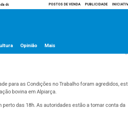
POSTOS DE VENDA
PUBLICIDADE
INICIATI
o campo
Presidente da Assembleia é que decide o que vai para atas
Ho
didos em Alpiarça
ultura
Opinião
Mais
ade para as Condições no Trabalho foram agredidos, es
ração bovina em Alpiarça.
 perto das 18h. As autoridades estão a tomar conta da