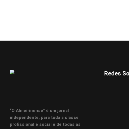
Redes So
“O Almeirinense” é um jornal
independente, para toda a classe
profissional e social e de todas as