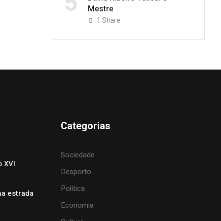
5
Mestre
1
Share
Categorias
Sociedade
o XVI
Desporto
Política
na estrada
Economia