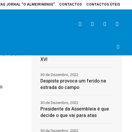
VAS JORNAL “O ALMEIRINENSE”
CONTACTOS
CONTACTOS ÚTEIS
spital de Santarém recebe veículo elétrico para reforçar cuidados na área d
Últimas
31 de Dezembro, 2022
Morreu o Papa Emérito, Bento
3
0
XVI
30 de Dezembro, 2022
Despiste provoca um ferido na
ta
estrada do campo
30 de Dezembro, 2022
Presidente da Assembleia é que
decide o que vai para atas
30 de Dezembro, 2022