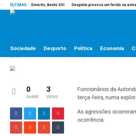
reu o Papa Emérito, Bento XVI
ÚLTIMAS:
Despiste provoca um ferido na estrada d
SOCIEDADE
Elementos do ACT agre
Sociedade
Desporto
Política
Economia
C
jornalistas online
by
22 DE SETEMBRO, 2015
0
3
Funcionários da Autorid
terça-feira, numa explo
SHARE
VIEWS
As agressões ocorreram
ocorrência.