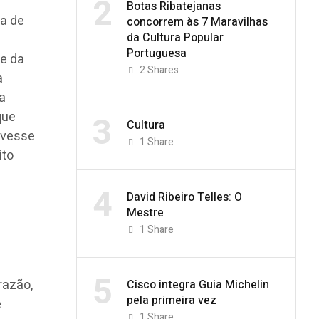
2
Botas Ribatejanas
sa de
concorrem às 7 Maravilhas
da Cultura Popular
Portuguesa
ue da
2
Shares
a
a
que
3
Cultura
uvesse
1
Share
ito
a
4
David Ribeiro Telles: O
Mestre
1
Share
5
razão,
Cisco integra Guia Michelin
pela primeira vez
e
1
Share