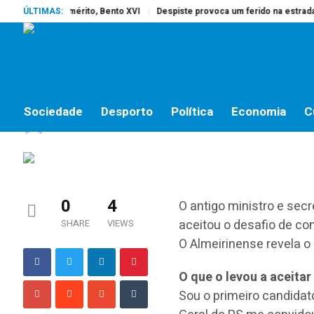
o Papa Emérito, Bento XVI
ÚLTIMAS:
Despiste provoca um ferido na estrada do ca
ENTREVISTA
POLÍTICA
“É muito urgente baixa
Sociedade
Desporto
Política
Economia
C
jornalistas online
by
18 DE SETEMBRO, 2015
0
4
O antigo ministro e secr
aceitou o desafio de con
SHARE
VIEWS
O Almeirinense revela o
O que o levou a aceita
Sou o primeiro candidato