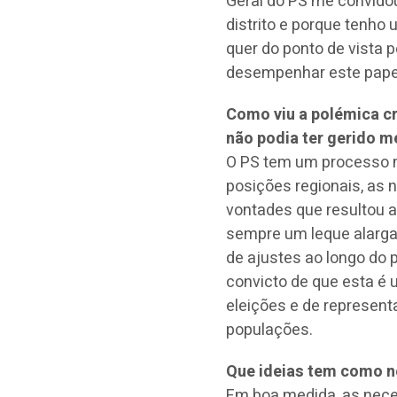
Geral do PS me convidou
distrito e porque tenho u
quer do ponto de vista 
desempenhar este pape
Como viu a polémica cr
não podia ter gerido m
O PS tem um processo m
posições regionais, as n
vontades que resultou a
sempre um leque alarga
de ajustes ao longo do 
convicto de que esta é 
eleições e de represent
populações.
Que ideias tem como n
Em boa medida, as nece