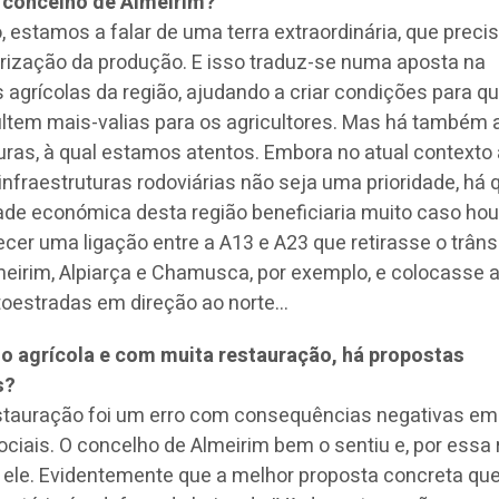
o concelho de Almeirim?
 estamos a falar de uma terra extraordinária, que preci
orização da produção. E isso traduz-se numa aposta na
 agrícolas da região, ajudando a criar condições para q
ltem mais-valias para os agricultores. Mas há também 
uras, à qual estamos atentos. Embora no atual contexto 
nfraestruturas rodoviárias não seja uma prioridade, há 
dade económica desta região beneficiaria muito caso ho
cer uma ligação entre a A13 e A23 que retirasse o trâns
eirim, Alpiarça e Chamusca, por exemplo, e colocasse 
toestradas em direção ao norte…
o agrícola e com muita restauração, há propostas
s?
stauração foi um erro com consequências negativas em
iais. O concelho de Almeirim bem o sentiu e, por essa 
 ele. Evidentemente que a melhor proposta concreta qu