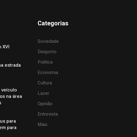
Categorias
Sociedade
o XVI
Desporto
Política
na estrada
Economia
Cultura
 veículo
Lazer
dos na área
s
Opinião
Entrevista
éus para
Mais
gem para