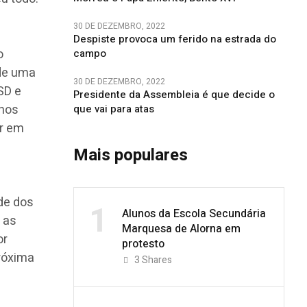
30 DE DEZEMBRO, 2022
Despiste provoca um ferido na estrada do
o
campo
 de uma
30 DE DEZEMBRO, 2022
SD e
Presidente da Assembleia é que decide o
enos
que vai para atas
ir em
Mais populares
de dos
1
Alunos da Escola Secundária
 as
Marquesa de Alorna em
or
protesto
próxima
3
Shares