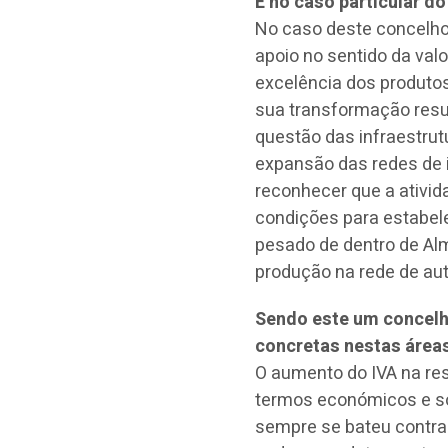
E no caso particular d
No caso deste concelho,
apoio no sentido da val
excelência dos produtos
sua transformação resu
questão das infraestrut
expansão das redes de i
reconhecer que a ativi
condições para estabele
pesado de dentro de Alm
produção na rede de au
Sendo este um concelh
concretas nestas área
O aumento do IVA na re
termos económicos e soc
sempre se bateu contra