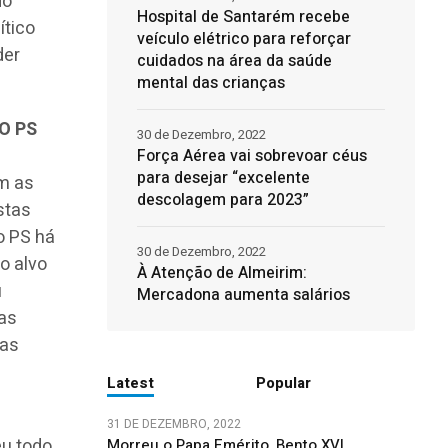
do
Hospital de Santarém recebe
ítico
veículo elétrico para reforçar
der
cuidados na área da saúde
mental das crianças
 O PS
30 de Dezembro, 2022
Força Aérea vai sobrevoar céus
para desejar “excelente
am as
descolagem para 2023”
stas
o PS há
30 de Dezembro, 2022
o alvo
À Atenção de Almeirim:
u
Mercadona aumenta salários
 as
uas
Latest
Popular
31 DE DEZEMBRO, 2022
u todo.
Morreu o Papa Emérito, Bento XVI