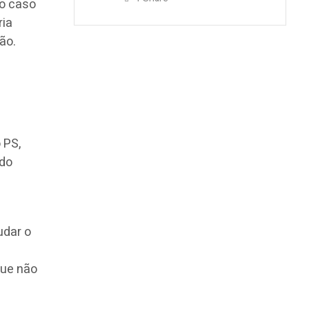
no caso
ria
ão.
 PS,
 do
udar o
m
que não