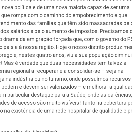
 nova política e de uma nova maioria capaz de ser uma
ça que rompa com o caminho do empobrecimento e que
endimento das famílias que têm sido massacradas pel
 dos salários e pelo aumento de impostos. Precisamos
 ao drama da emigração forçada que, com o governo do P
 país e à nossa região. Hoje o nosso distrito produz m
ego e, nestes quatro anos, viu a sua população diminu
s! Mas é verdade que duas necessidades têm talvez a
omia regional a recuperar e a consolidar-se – seja na
seja na indústria ou no turismo, onde possuímos recursos
 podem e devem ser valorizados – e melhorar a qualida
um particular destaque para a Saúde, onde as carências,
dades de acesso são muito visíveis! Tanto na cobertura p
 na existência de uma rede hospitalar de qualidade e 