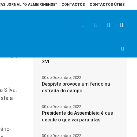
VAS JORNAL “O ALMEIRINENSE”
CONTACTOS
CONTACTOS ÚTEIS
l de Santarém recebe veículo elétrico para reforçar cuidados na área da sa
Últimas
31 de Dezembro, 2022
Morreu o Papa Emérito, Bento
4
0
XVI
30 de Dezembro, 2022
Despiste provoca um ferido na
 Silva,
estrada do campo
ista a
30 de Dezembro, 2022
Presidente da Assembleia é que
decide o que vai para atas
ário-
30 de Dezembro, 2022