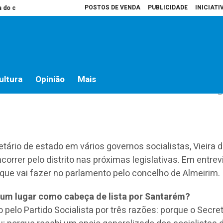
POSTOS DE VENDA
PUBLICIDADE
INICIATI
mpo
Presidente da Assembleia é que decide o que vai para atas
Hospita
r o IVA da restauração”
ultura
Opinião
Mais
etário de estado em vários governos socialistas, Vieira da
correr pelo distrito nas próximas legislativas. Em entrev
 que vai fazer no parlamento pelo concelho de Almeirim.
r um lugar como cabeça de lista por Santarém?
 pelo Partido Socialista por três razões: porque o Secret