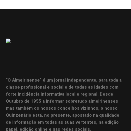
“O Almeirinense” é um jornal independente, para toda a
classe profissional e social e de todas as idades com
forte incidência informativa local e regional. Desde
Outubro de 1955 a informar sobretudo almeirinenses
mas também os nossos concelhos vizinhos, o nosso
Quinzenário está, no presente, apostado na qualidade
de informação em todas as suas vertentes, na edição
papel, edição online e nas redes sociais.