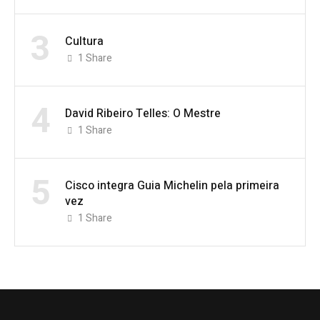
3
Cultura
1
Share
4
David Ribeiro Telles: O Mestre
1
Share
5
Cisco integra Guia Michelin pela primeira
vez
1
Share