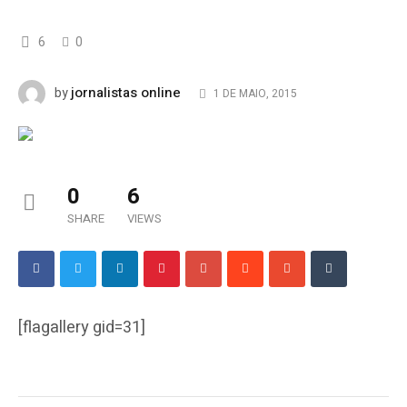
6
0
jornalistas online
by
1 DE MAIO, 2015
0
6
SHARE
VIEWS
[flagallery gid=31]