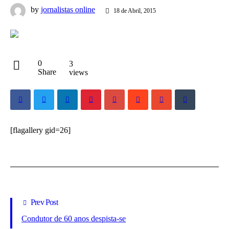
by
jornalistas online
18 de Abril, 2015
0
3
Share
views
[flagallery gid=26]
Prev Post
Condutor de 60 anos despista-se