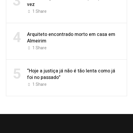
3
vez
1
Share
4
Arquiteto encontrado morto em casa em
Almeirim
1
Share
5
“Hoje a justiça já não é tão lenta como já
foi no passado”
1
Share