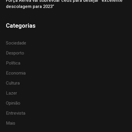
Força Aérea vai sobrevoar céus para desejar “excelente
descolagem para 2023”
Categorias
Sociedade
Desporto
Política
Economia
Cultura
Lazer
Opinião
Entrevista
Mais