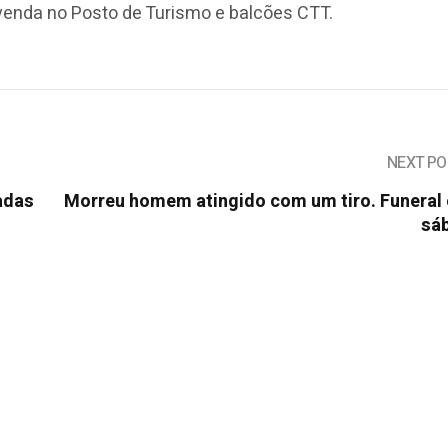
 venda no Posto de Turismo e balcões CTT.
NEXT PO
adas
Morreu homem atingido com um tiro. Funeral 
sá