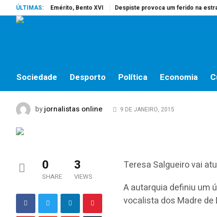
rreu o Papa Emérito, Bento XVI
ÚLTIMAS:
Despiste provoca um ferido na estrada
SOCIEDADE
Câmara define preço p
Salgueiro
Sociedade
Desporto
Política
Economia
C
jornalistas online
by
9 DE JANEIRO, 2015
0
3
Teresa Salgueiro vai atu
SHARE
VIEWS
A autarquia definiu um ú
vocalista dos Madre de 