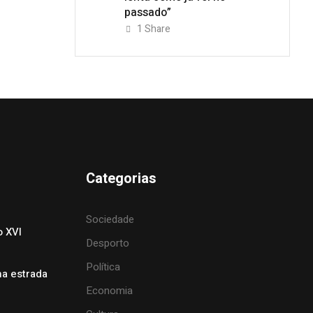
passado”
1
Share
Categorias
Sociedade
o XVI
Desporto
Política
na estrada
Economia