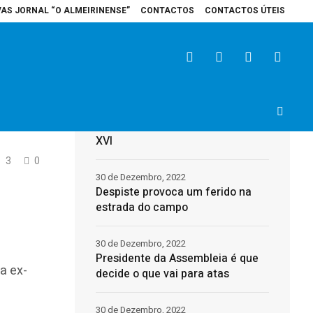
VAS JORNAL “O ALMEIRINENSE”
CONTACTOS
CONTACTOS ÚTEIS
ospital de Santarém recebe veículo elétrico para reforçar cuidados na área
Últimas
a
31 de Dezembro, 2022
Morreu o Papa Emérito, Bento
XVI
3
0
30 de Dezembro, 2022
Despiste provoca um ferido na
estrada do campo
30 de Dezembro, 2022
Presidente da Assembleia é que
a ex-
decide o que vai para atas
30 de Dezembro, 2022