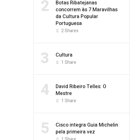
2
Botas Ribatejanas
concorrem às 7 Maravilhas
da Cultura Popular
Portuguesa
2
Shares
3
Cultura
1
Share
4
David Ribeiro Telles: O
Mestre
1
Share
5
Cisco integra Guia Michelin
pela primeira vez
1
Share