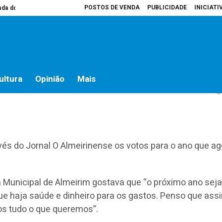
POSTOS DE VENDA
PUBLICIDADE
INICIATI
do campo
Presidente da Assembleia é que decide o que vai para atas
Ho
ultura
Opinião
Mais
avés do Jornal O Almeirinense os votos para o ano que ag
 Municipal de Almeirim gostava que “o próximo ano sej
Que haja saúde e dinheiro para os gastos. Penso que as
s tudo o que queremos”.