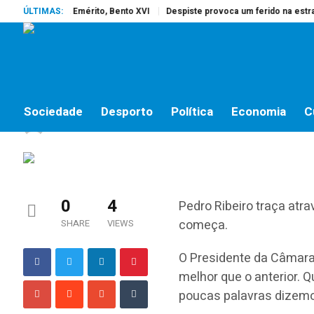
rreu o Papa Emérito, Bento XVI
ÚLTIMAS:
Despiste provoca um ferido na estrada 
POLÍTICA
Desejos do Presidente
Sociedade
Desporto
Política
Economia
C
jornalistas online
by
1 DE JANEIRO, 2015
0
4
Pedro Ribeiro traça atr
começa.
SHARE
VIEWS
O Presidente da Câmara
melhor que o anterior. 
poucas palavras dizemo