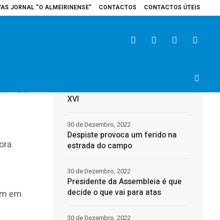
VAS JORNAL “O ALMEIRINENSE”
CONTACTOS
CONTACTOS ÚTEIS
spital de Santarém recebe veículo elétrico para reforçar cuidados na área 
Últimas
31 de Dezembro, 2022
Morreu o Papa Emérito, Bento
4
0
XVI
30 de Dezembro, 2022
Despiste provoca um ferido na
ora
estrada do campo
30 de Dezembro, 2022
a
Presidente da Assembleia é que
decide o que vai para atas
sim em
30 de Dezembro, 2022