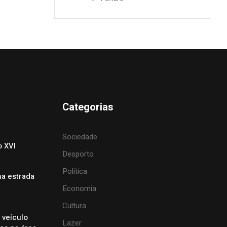
Categorias
Sociedade
o XVI
Desporto
Política
na estrada
Economia
Cultura
 veículo
Lazer