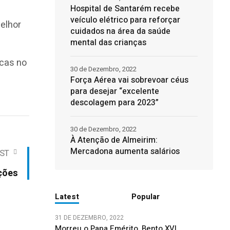
Hospital de Santarém recebe
veículo elétrico para reforçar
elhor
cuidados na área da saúde
mental das crianças
ncas no
30 de Dezembro, 2022
Força Aérea vai sobrevoar céus
para desejar “excelente
descolagem para 2023”
30 de Dezembro, 2022
À Atenção de Almeirim:
Mercadona aumenta salários
ST
ções
Latest
Popular
31 DE DEZEMBRO, 2022
Morreu o Papa Emérito, Bento XVI