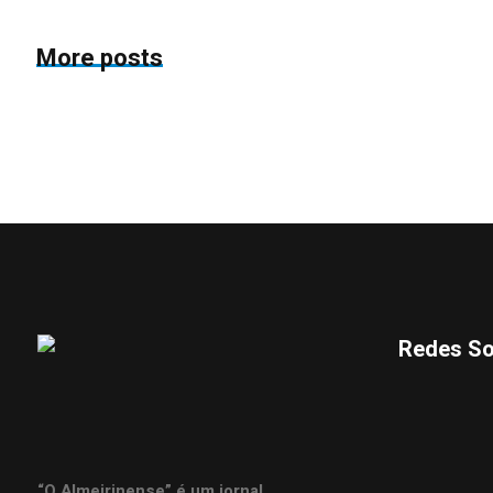
More posts
Redes So
“O Almeirinense” é um jornal