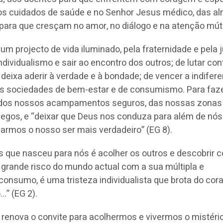
os cuidados de saúde e no Senhor Jesus médico, das a
 para que cresçam no amor, no diálogo e na atenção mút
um projecto de vida iluminado, pela fraternidade e pela j
dividualismo e sair ao encontro dos outros; de lutar con
 deixa aderir à verdade e à bondade; de vencer a indifer
as sociedades de bem-estar e de consumismo. Para faz
 dos nossos acampamentos seguros, das nossas zonas
pegos, e “deixar que Deus nos conduza para além de nós
rmos o nosso ser mais verdadeiro” (EG 8).
s que nasceu para nós é acolher os outros e descobrir 
“o grande risco do mundo actual com a sua múltipla e
consumo, é uma tristeza individualista que brota do cor
” (EG 2).
renova o convite para acolhermos e vivermos o mistéri