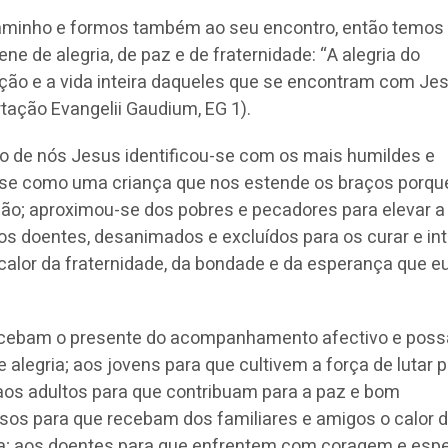
aminho e formos também ao seu encontro, então temos
e de alegria, de paz e de fraternidade: “A alegria do
ção e a vida inteira daqueles que se encontram com Je
tação Evangelii Gaudium, EG 1).
o de nós Jesus identificou-se com os mais humildes e
-se como uma criança que nos estende os braços porqu
ção; aproximou-se dos pobres e pecadores para elevar a
os doentes, desanimados e excluídos para os curar e in
alor da fraternidade, da bondade e da esperança que e
recebam o presente do acompanhamento afectivo e pos
 alegria; aos jovens para que cultivem a força de lutar 
aos adultos para que contribuam para a paz e bom
sos para que recebam dos familiares e amigos o calor 
ra; aos doentes para que enfrentem com coragem e esp