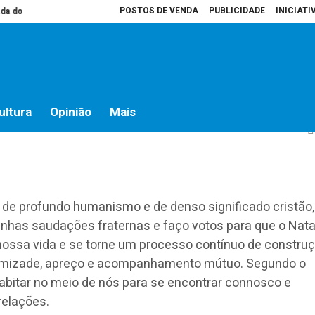
POSTOS DE VENDA
PUBLICIDADE
INICIATI
o campo
Presidente da Assembleia é que decide o que vai para atas
Hos
 Bispo de Santarém
ultura
Opinião
Mais
ca de profundo humanismo e de denso significado cristão,
inhas saudações fraternas e faço votos para que o Nata
ssa vida e se torne um processo contínuo de constru
 amizade, apreço e acompanhamento mútuo. Segundo o
abitar no meio de nós para se encontrar connosco e
relações.