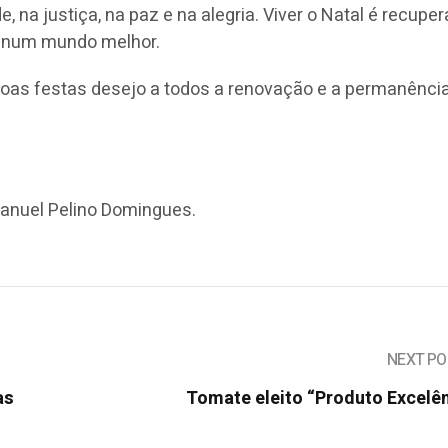
e, na justiça, na paz e na alegria. Viver o Natal é recupe
a num mundo melhor.
boas festas desejo a todos a renovação e a permanênci
Manuel Pelino Domingues.
NEXT PO
as
Tomate eleito “Produto Excelê