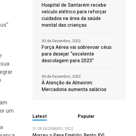
Hospital de Santarém recebe
veículo elétrico para reforçar
cuidados na área da saúde
sus”
mental das crianças
30 de Dezembro, 2022
Força Aérea vai sobrevoar céus
para desejar “excelente
e
descolagem para 2023”
 sua
tegrar
30 de Dezembro, 2022
u
À Atenção de Almeirim:
Mercadona aumenta salários
sam
por um
Latest
Popular
da
31 DE DEZEMBRO, 2022
erança
Morreu o Papa Emérito, Bento XVI