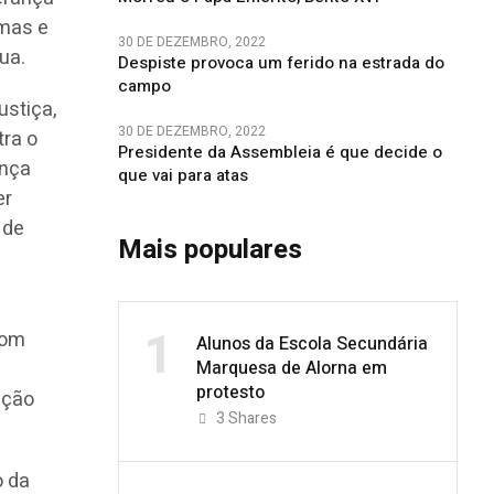
lmas e
30 DE DEZEMBRO, 2022
ua.
Despiste provoca um ferido na estrada do
campo
ustiça,
30 DE DEZEMBRO, 2022
tra o
Presidente da Assembleia é que decide o
ença
que vai para atas
er
 de
Mais populares
1
com
Alunos da Escola Secundária
Marquesa de Alorna em
protesto
ação
3
Shares
o da