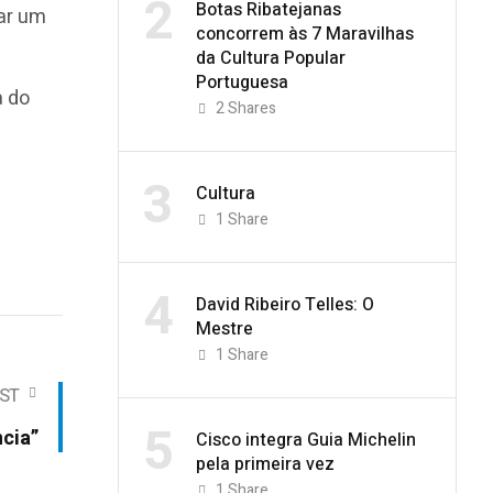
2
Botas Ribatejanas
rar um
concorrem às 7 Maravilhas
da Cultura Popular
Portuguesa
a do
2
Shares
3
Cultura
1
Share
4
David Ribeiro Telles: O
Mestre
1
Share
ST
5
ncia”
Cisco integra Guia Michelin
pela primeira vez
1
Share