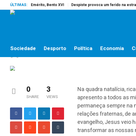
reu o Papa Emérito, Bento XVI
ÚLTIMAS:
Despiste provoca um ferido na estrada d
SOCIEDADE
Mensagem de Natal do
Sociedade
Desporto
Política
Economia
C
jornalistas online
by
19 DE DEZEMBRO, 2014
0
3
Na quadra natalícia, ri
apresento a todos as m
SHARE
VIEWS
permaneça sempre na no
relações fraternas, de
evangelho, Jesus veio h
transformar as nossas 