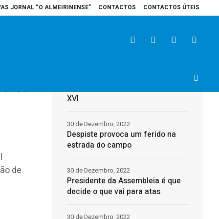
VAS JORNAL “O ALMEIRINENSE”
CONTACTOS
CONTACTOS ÚTEIS
pital de Santarém recebe veículo elétrico para reforçar cuidados na área d
Últimas
31 de Dezembro, 2022
Morreu o Papa Emérito, Bento
3
0
XVI
30 de Dezembro, 2022
Despiste provoca um ferido na
estrada do campo
l
ção de
30 de Dezembro, 2022
Presidente da Assembleia é que
decide o que vai para atas
30 de Dezembro, 2022