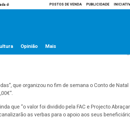
POSTOS DE VENDA
PUBLICIDADE
INICIATI
do campo
Presidente da Assembleia é que decide o que vai para atas
Ho
ais de dois mil euros
ultura
Opinião
Mais
das”, que organizou no fim de semana o Conto de Natal 
,00€”.
nda que “o valor foi dividido pela FAC e Projecto Abraçar
nalizarão as verbas para o apoio aos seus beneficiário