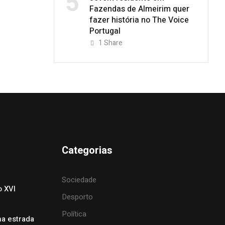
5
Fazendas de Almeirim quer
fazer história no The Voice
Portugal
1
Share
Categorias
Sociedade
o XVI
Desporto
Política
na estrada