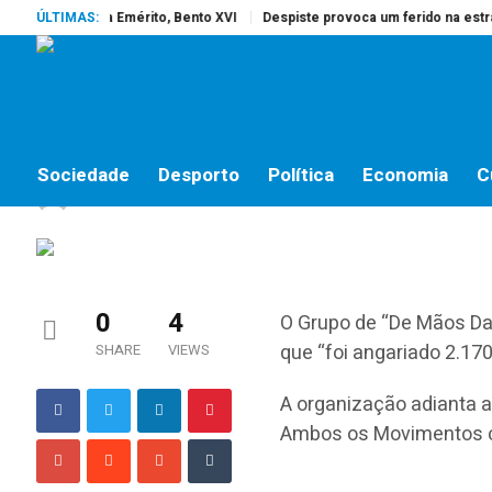
rreu o Papa Emérito, Bento XVI
ÚLTIMAS:
Despiste provoca um ferido na estrada 
SOCIEDADE
Conto de Natal rende m
Sociedade
Desporto
Política
Economia
C
jornalistas online
by
16 DE DEZEMBRO, 2014
0
4
O Grupo de “De Mãos Da
que “foi angariado 2.170
SHARE
VIEWS
A organização adianta ai
Ambos os Movimentos ca