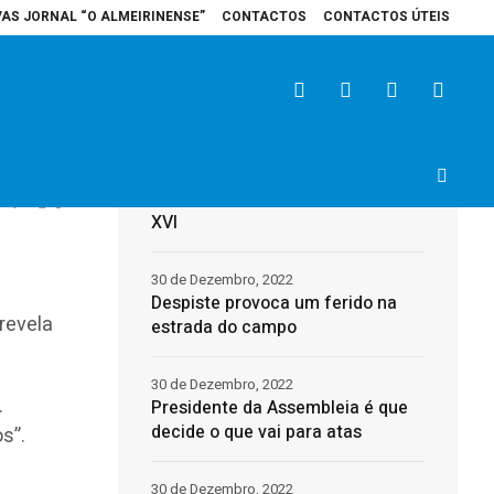
VAS JORNAL “O ALMEIRINENSE”
CONTACTOS
CONTACTOS ÚTEIS
spital de Santarém recebe veículo elétrico para reforçar cuidados na área 
Últimas
31 de Dezembro, 2022
Morreu o Papa Emérito, Bento
4
0
XVI
30 de Dezembro, 2022
Despiste provoca um ferido na
revela
estrada do campo
30 de Dezembro, 2022
.
Presidente da Assembleia é que
decide o que vai para atas
s”.
30 de Dezembro, 2022