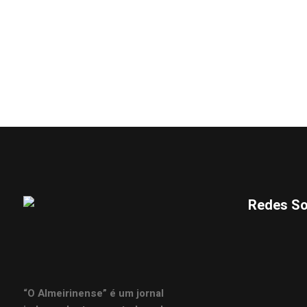
Redes So
“O Almeirinense” é um jornal