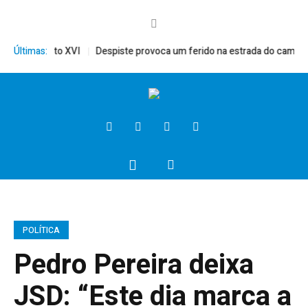
ito, Bento XVI
Últimas:
Despiste provoca um ferido na estrada do campo
P
POLÍTICA
Pedro Pereira deixa
JSD: “Este dia marca a