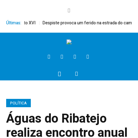
ito, Bento XVI
Últimas:
Despiste provoca um ferido na estrada do campo
Pr
POLÍTICA
Águas do Ribatejo
realiza encontro anual