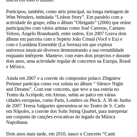
Participou, também, como atriz principal, na longa metragem de
Wim Wenders, intitulada “Lisbon Story”. Em paralelo com a
actividade do grupo, edita o álbum “Obrigado” (2006) que reúne
participações com vários artistas como José Carreras, Caetano
Veloso, Angelo Branduardi, entre outros. Em 2007 Grava dois
álbuns em parceira com o Septeto João Cristal (Você e Eu) e
com o Lusitânia Ensemble (La Serena) em que explora
universos musicais diversos demonstrando a sua versatilidade
enquanto intérprete. Manteve, com estes dois projectos e durante
dois anos, uma actividade regular de concertos na Europa, Brasil
e México.
Ainda em 2007 e a convite do compositor polaco Zbigniew
Preisner participa como voz solista no álbum “ Silence Night
and Dreams”. Com este concerto, que teve a sua estreia no
Teatro da Acrópole, em Atenas, subiu ao palco em várias
cidades europeias, como Paris, Londres ou Płock. A 30 de Junho
de 2007 Teresa Salgueiro apresentou-se no Teatro de S. Carlo
em Nápoles, a convite dos Solis String Quartet, para interpretar
um conjunto de canções evocativas do legado da Música
Napolitana.
Dois anos mais tarde, em 2010, nasce o Concerto “Canti