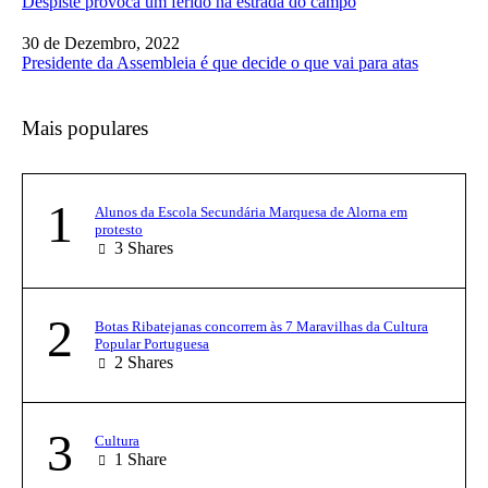
Despiste provoca um ferido na estrada do campo
30 de Dezembro, 2022
Presidente da Assembleia é que decide o que vai para atas
Mais populares
1
Alunos da Escola Secundária Marquesa de Alorna em
protesto
3
Shares
2
Botas Ribatejanas concorrem às 7 Maravilhas da Cultura
Popular Portuguesa
2
Shares
3
Cultura
1
Share