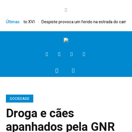
ito, Bento XVI
Últimas:
Despiste provoca um ferido na estrada do campo
P
SOCIEDADE
Droga e cães
apanhados pela GNR