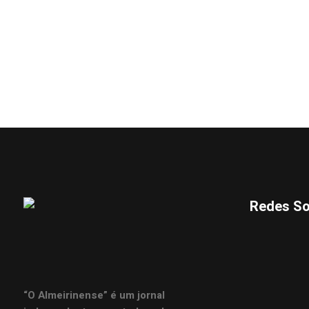
Redes So
“O Almeirinense” é um jornal