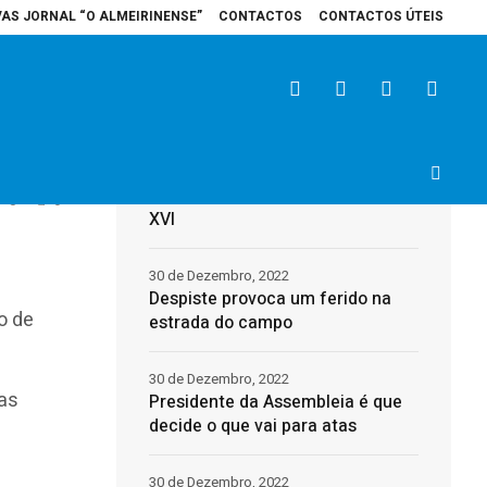
VAS JORNAL “O ALMEIRINENSE”
CONTACTOS
CONTACTOS ÚTEIS
spital de Santarém recebe veículo elétrico para reforçar cuidados na área d
Últimas
31 de Dezembro, 2022
Morreu o Papa Emérito, Bento
3
0
XVI
30 de Dezembro, 2022
Despiste provoca um ferido na
o de
estrada do campo
30 de Dezembro, 2022
as
Presidente da Assembleia é que
decide o que vai para atas
30 de Dezembro, 2022