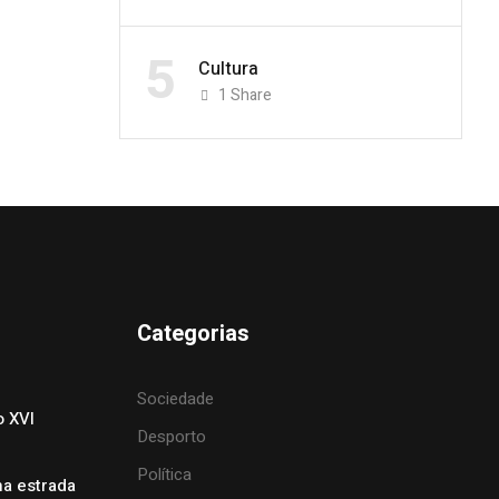
5
Cultura
1
Share
Categorias
Sociedade
o XVI
Desporto
Política
na estrada