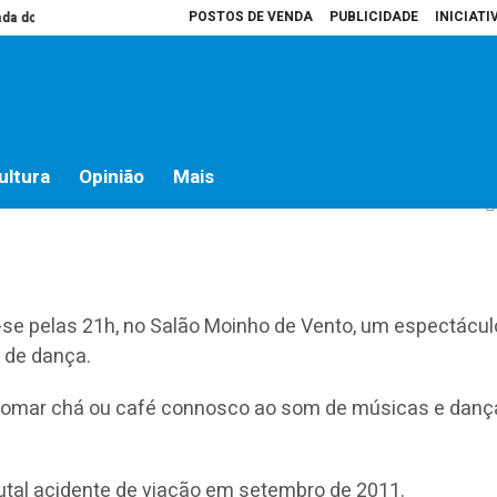
POSTOS DE VENDA
PUBLICIDADE
INICIATI
o campo
Presidente da Assembleia é que decide o que vai para atas
Ho
es pelo Tofú
ultura
Opinião
Mais
za-se pelas 21h, no Salão Moinho de Vento, um espectácul
 de dança.
 tomar chá ou café connosco ao som de músicas e danç
utal acidente de viação em setembro de 2011.