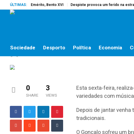
reu o Papa Emérito, Bento XVI
ÚLTIMAS:
Despiste provoca um ferido na estrada d
LAZER
Espetaculo de variedad
Sociedade
Desporto
Política
Economia
C
jornalistas online
by
19 DE SETEMBRO, 2014
0
3
Esta sexta-feira, reali
variedades com música
SHARE
VIEWS
Depois de jantar venha
tradicionais.
O Gonçalo sofreu um br