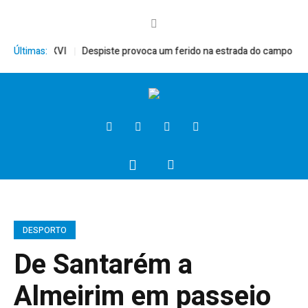
o, Bento XVI
Últimas:
Despiste provoca um ferido na estrada do campo
Pres
DESPORTO
De Santarém a
Almeirim em passeio