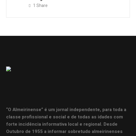
1
Share
“O Almeirinense” é um jornal independente, para toda a
classe profissional e social e de todas as idades com
forte incidência informativa local e regional. Desde
Outubro de 1955 a informar sobretudo almeirinenses