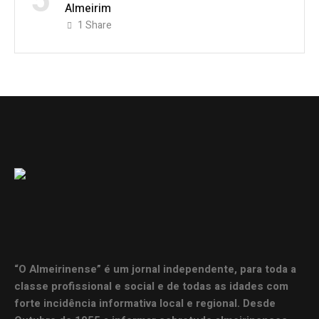
5
Almeirim
1
Share
“O Almeirinense” é um jornal independente, para toda a
classe profissional e social e de todas as idades com
forte incidência informativa local e regional. Desde