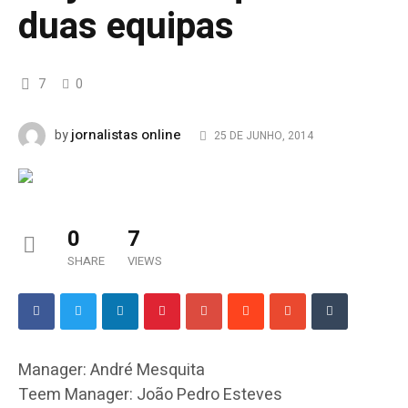
duas equipas
7
0
jornalistas online
by
25 DE JUNHO, 2014
0
7
SHARE
VIEWS
Manager: André Mesquita
Teem Manager: João Pedro Esteves