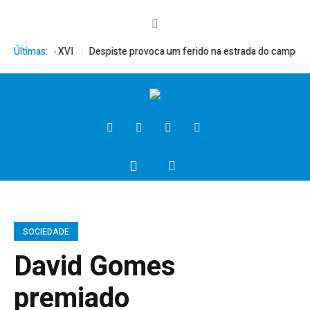
to, Bento XVI
Últimas:
Despiste provoca um ferido na estrada do campo
Pr
SOCIEDADE
David Gomes
premiado