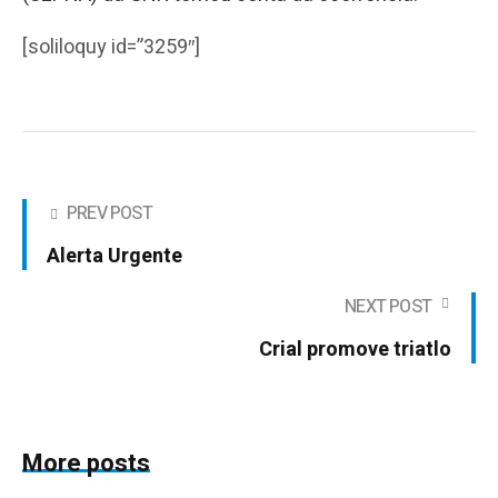
[soliloquy id=”3259″]
PREV POST
Alerta Urgente
NEXT POST
Crial promove triatlo
More posts