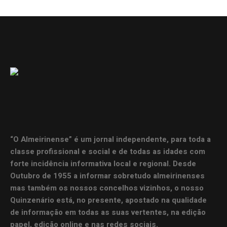
“O Almeirinense” é um jornal independente, para toda a
classe profissional e social e de todas as idades com
forte incidência informativa local e regional. Desde
Outubro de 1955 a informar sobretudo almeirinenses
mas também os nossos concelhos vizinhos, o nosso
Quinzenário está, no presente, apostado na qualidade
de informação em todas as suas vertentes, na edição
papel, edição online e nas redes sociais.