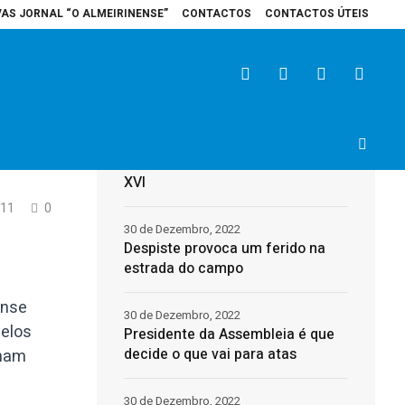
VAS JORNAL “O ALMEIRINENSE”
CONTACTOS
CONTACTOS ÚTEIS
spital de Santarém recebe veículo elétrico para reforçar cuidados na área 
Últimas
31 de Dezembro, 2022
Morreu o Papa Emérito, Bento
XVI
11
0
30 de Dezembro, 2022
Despiste provoca um ferido na
estrada do campo
ense
30 de Dezembro, 2022
celos
Presidente da Assembleia é que
decide o que vai para atas
nham
30 de Dezembro, 2022