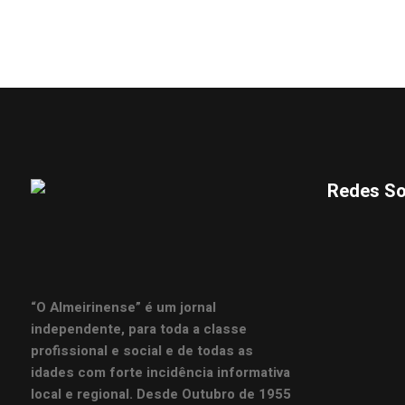
Redes So
“O Almeirinense” é um jornal
independente, para toda a classe
profissional e social e de todas as
idades com forte incidência informativa
local e regional. Desde Outubro de 1955