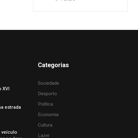
Categorias
Sociedade
o XVI
Desporto
Política
na estrada
Economia
Cultura
 veículo
Lazer