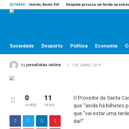
rreu o Papa Emérito, Bento XVI
ÚLTIMAS:
Despiste provoca um ferido na estrada 
SOCIEDADE
“Vai estar uma tarde d
Vasconcelos
Sociedade
Desporto
Política
Economia
C
jornalistas online
by
1 DE JUNHO, 2014
0
11
O Provedor da Santa Cas
que “ainda há bilhetes 
SHARE
VIEWS
que “vai estar uma tard
daí!”.