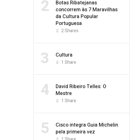
2
Botas Ribatejanas
concorrem às 7 Maravilhas
da Cultura Popular
Portuguesa
2
Shares
3
Cultura
1
Share
4
David Ribeiro Telles: O
Mestre
1
Share
5
Cisco integra Guia Michelin
pela primeira vez
1
Share