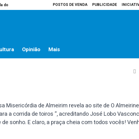
POSTOS DE VENDA
PUBLICIDADE
INICIATI
do campo
Presidente da Assembleia é que decide o que vai para atas
Ho
e sonho”, diz José Lobo
ultura
Opinião
Mais
a Misericórdia de Almeirim revela ao site de O Almeirin
para a corrida de toiros “, acreditando José Lobo Vascon
e de sonho. E claro, a praça cheia com todos vocês! Ve