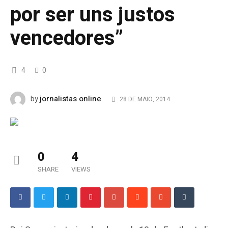
por ser uns justos
vencedores”
4
0
jornalistas online
by
28 DE MAIO, 2014
0
4
SHARE
VIEWS