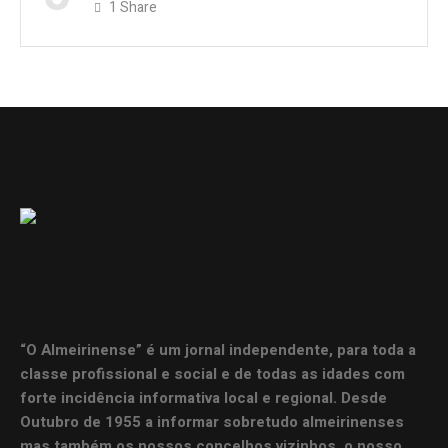
1
Share
“O Almeirinense” é um jornal independente, para toda a
classe profissional e social e de todas as idades com
forte incidência informativa local e regional. Desde
Outubro de 1955 a informar sobretudo almeirinenses
mas também os nossos concelhos vizinhos, o nosso