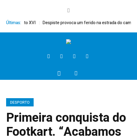
rito, Bento XVI
Últimas:
Despiste provoca um ferido na estrada do campo
P
DESPORTO
Primeira conquista do
Footkart. “Acabamos