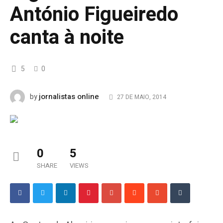
António Figueiredo
canta à noite
5
0
jornalistas online
by
27 DE MAIO, 2014
0
5
SHARE
VIEWS