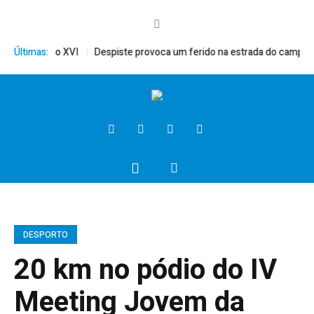
to, Bento XVI
Últimas:
Despiste provoca um ferido na estrada do campo
Pr
DESPORTO
20 km no pódio do IV
Meeting Jovem da