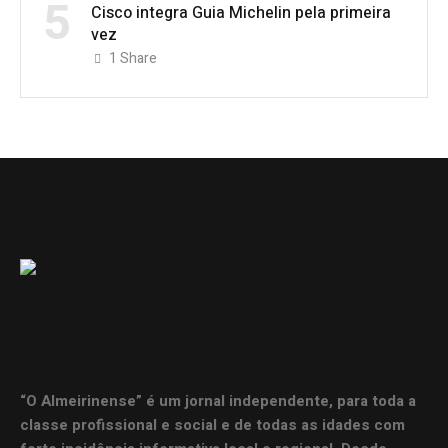
5
Cisco integra Guia Michelin pela primeira
vez
1
Share
“O Almeirinense” é um jornal independente, para toda a
classe profissional e social e de todas as idades com