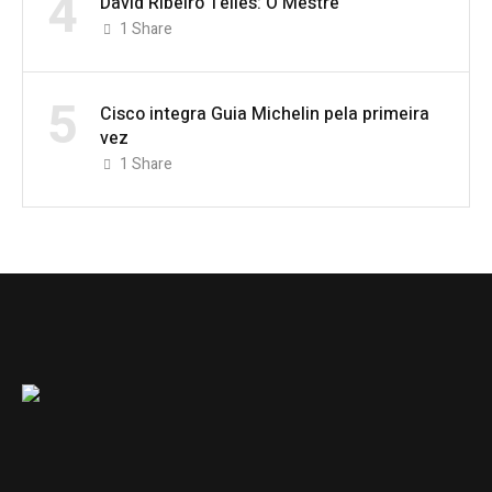
4
David Ribeiro Telles: O Mestre
1
Share
5
Cisco integra Guia Michelin pela primeira
vez
1
Share