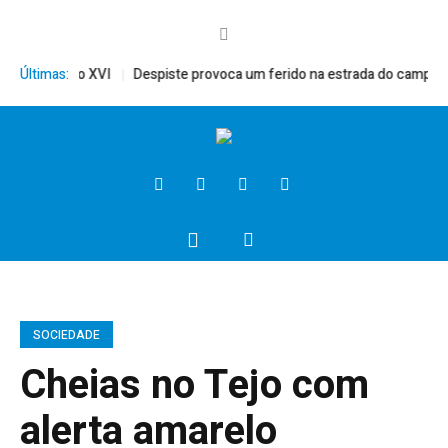
ito, Bento XVI
Últimas:
Despiste provoca um ferido na estrada do campo
P
SOCIEDADE
Cheias no Tejo com
alerta amarelo