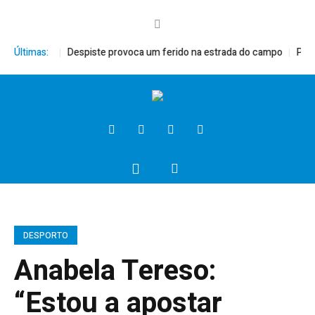
o XVI
Últimas:
Despiste provoca um ferido na estrada do campo
Presidente 
DESPORTO
Anabela Tereso:
“Estou a apostar