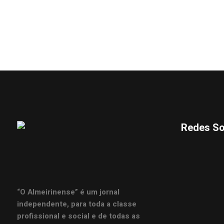
Redes So
“O Almeirinense” é um jornal
independente, para toda a classe
profissional e social e de todas as