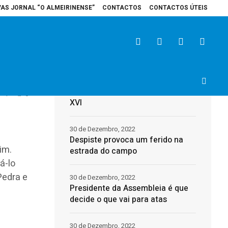
VAS JORNAL “O ALMEIRINENSE”
CONTACTOS
CONTACTOS ÚTEIS
ém recebe veículo elétrico para reforçar cuidados na área da saúde mental 
Últimas
31 de Dezembro, 2022
Morreu o Papa Emérito, Bento
4
0
XVI
30 de Dezembro, 2022
Despiste provoca um ferido na
im.
estrada do campo
á-lo
Pedra e
30 de Dezembro, 2022
Presidente da Assembleia é que
s
decide o que vai para atas
30 de Dezembro, 2022