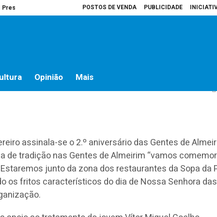
POSTOS DE VENDA
PUBLICIDADE
INICIATI
idente da Assembleia é que decide o que vai para atas
Hospital de Santar
tejam aniversário
ultura
Opinião
Mais
reiro assinala-se o 2.º aniversário das Gentes de Almeir
ia de tradição nas Gentes de Almeirim “vamos comemor
 Estaremos junto da zona dos restaurantes da Sopa da 
o os fritos característicos do dia de Nossa Senhora da
ganização.