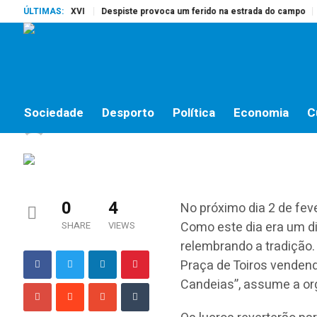
rito, Bento XVI
ÚLTIMAS:
Despiste provoca um ferido na estrada do campo
Pres
LAZER
Gentes de Almeirim fes
Sociedade
Desporto
Política
Economia
C
jornalistas online
by
28 DE JANEIRO, 2014
0
4
No próximo dia 2 de feve
Como este dia era um d
SHARE
VIEWS
relembrando a tradição.
Praça de Toiros vendend
Candeias”, assume a or