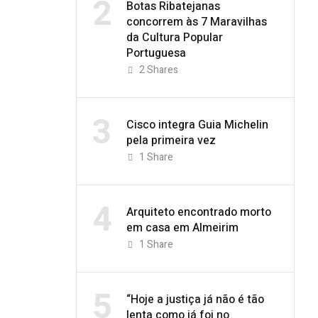
2
Botas Ribatejanas
concorrem às 7 Maravilhas
da Cultura Popular
Portuguesa
2
Shares
3
Cisco integra Guia Michelin
pela primeira vez
1
Share
4
Arquiteto encontrado morto
em casa em Almeirim
1
Share
5
“Hoje a justiça já não é tão
lenta como já foi no