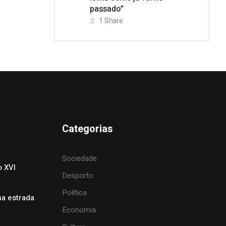
passado”
1
Share
Categorias
Sociedade
o XVI
Desporto
Política
na estrada
Economia