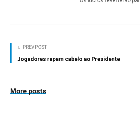
Os lucros reverterão pa
PREV POST
Jogadores rapam cabelo ao Presidente
More posts