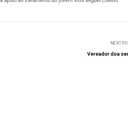
ra apoio ao tratamento do jovem Vítor Miguel Coelho.
NEXT PO
Vereador doa se